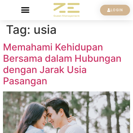
LOGIN
Tag:
usia
Memahami Kehidupan
Bersama dalam Hubungan
dengan Jarak Usia
Pasangan