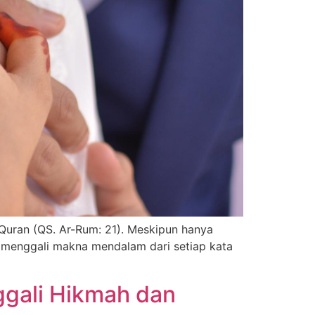
Quran (QS. Ar-Rum: 21). Meskipun hanya
an menggali makna mendalam dari setiap kata
ggali Hikmah dan