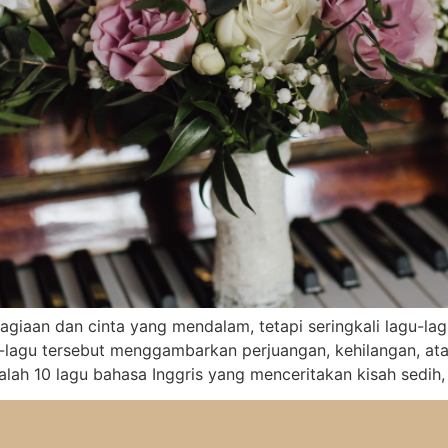
giaan dan cinta yang mendalam, tetapi seringkali lagu-lagu
gu-lagu tersebut menggambarkan perjuangan, kehilangan, a
dalah 10 lagu bahasa Inggris yang menceritakan kisah sedih, 