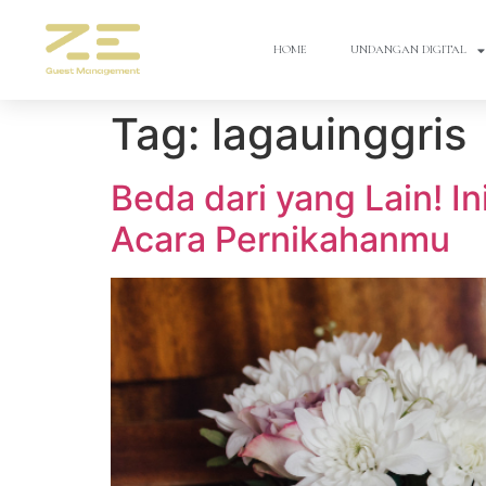
HOME
UNDANGAN DIGITAL
Tag:
lagauinggris
Beda dari yang Lain! I
Acara Pernikahanmu