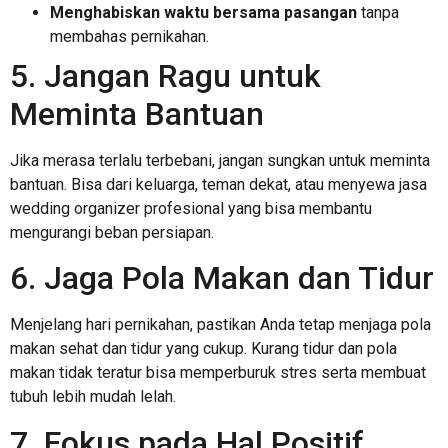
Menghabiskan waktu bersama pasangan
tanpa
membahas pernikahan.
5. Jangan Ragu untuk
Meminta Bantuan
Jika merasa terlalu terbebani, jangan sungkan untuk meminta
bantuan. Bisa dari keluarga, teman dekat, atau menyewa jasa
wedding organizer profesional yang bisa membantu
mengurangi beban persiapan.
6. Jaga Pola Makan dan Tidur
Menjelang hari pernikahan, pastikan Anda tetap menjaga pola
makan sehat dan tidur yang cukup. Kurang tidur dan pola
makan tidak teratur bisa memperburuk stres serta membuat
tubuh lebih mudah lelah.
7. Fokus pada Hal Positif