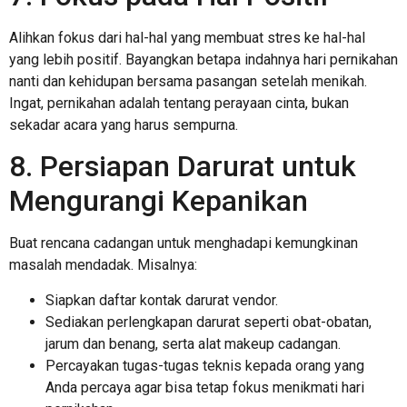
Alihkan fokus dari hal-hal yang membuat stres ke hal-hal
yang lebih positif. Bayangkan betapa indahnya hari pernikahan
nanti dan kehidupan bersama pasangan setelah menikah.
Ingat, pernikahan adalah tentang perayaan cinta, bukan
sekadar acara yang harus sempurna.
8. Persiapan Darurat untuk
Mengurangi Kepanikan
Buat rencana cadangan untuk menghadapi kemungkinan
masalah mendadak. Misalnya:
Siapkan daftar kontak darurat vendor.
Sediakan perlengkapan darurat seperti obat-obatan,
jarum dan benang, serta alat makeup cadangan.
Percayakan tugas-tugas teknis kepada orang yang
Anda percaya agar bisa tetap fokus menikmati hari