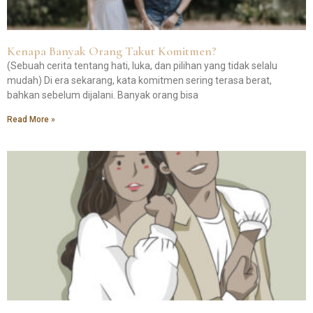
Kenapa Banyak Orang Takut Komitmen?
(Sebuah cerita tentang hati, luka, dan pilihan yang tidak selalu
mudah) Di era sekarang, kata komitmen sering terasa berat,
bahkan sebelum dijalani. Banyak orang bisa
Read More »