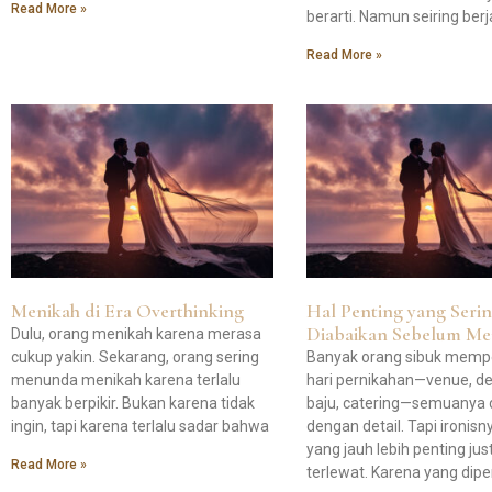
Read More »
berarti. Namun seiring ber
Read More »
Menikah di Era Overthinking
Hal Penting yang Seri
Diabaikan Sebelum Me
Dulu, orang menikah karena merasa
cukup yakin. Sekarang, orang sering
Banyak orang sibuk memp
menunda menikah karena terlalu
hari pernikahan—venue, de
banyak berpikir. Bukan karena tidak
baju, catering—semuanya d
ingin, tapi karena terlalu sadar bahwa
dengan detail. Tapi ironisny
yang jauh lebih penting jus
Read More »
terlewat. Karena yang dip