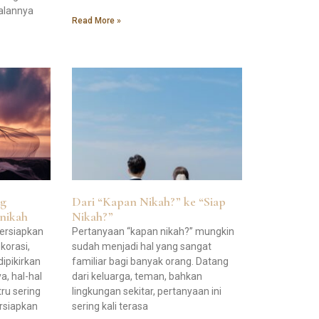
jalannya
Read More »
ng
Dari “Kapan Nikah?” ke “Siap
nikah
Nikah?”
ersiapkan
Pertanyaan “kapan nikah?” mungkin
korasi,
sudah menjadi hal yang sangat
ipikirkan
familiar bagi banyak orang. Datang
a, hal-hal
dari keluarga, teman, bahkan
tru sering
lingkungan sekitar, pertanyaan ini
ersiapkan
sering kali terasa