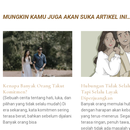
MUNGKIN KAMU JUGA AKAN SUKA ARTIKEL INI
Kenapa Banyak Orang Takut
Hubungan Tidak Selal
Komitmen?
Tapi Selalu Layak
Diperjuangkan
(Sebuah cerita tentang hati, luka, dan
pilihan yang tidak selalu mudah) Di
Banyak orang memulai h
era sekarang, kata komitmen sering
dengan harapan akan keb
terasa berat, bahkan sebelum dijalani.
yang terus-menerus. Sega
Banyak orang bisa
terasa ringan, penuh tawa
seolah tidak ada masalah 