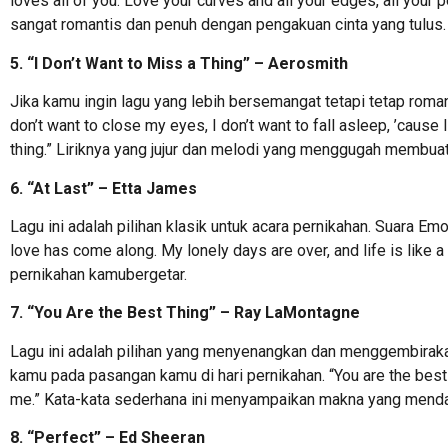
loves all of you. Love your curves and all your edges, all your 
sangat romantis dan penuh dengan pengakuan cinta yang tulus.
5. “I Don’t Want to Miss a Thing” – Aerosmith
Jika kamu ingin lagu yang lebih bersemangat tetapi tetap romanti
don’t want to close my eyes, I don’t want to fall asleep, ’cause
thing.” Liriknya yang jujur dan melodi yang menggugah membu
6. “At Last” – Etta James
Lagu ini adalah pilihan klasik untuk acara pernikahan. Suara Em
love has come along. My lonely days are over, and life is like 
pernikahan kamubergetar.
7. “You Are the Best Thing” – Ray LaMontagne
Lagu ini adalah pilihan yang menyenangkan dan menggembira
kamu pada pasangan kamu di hari pernikahan. “You are the best 
me.” Kata-kata sederhana ini menyampaikan makna yang mend
8. “Perfect” – Ed Sheeran