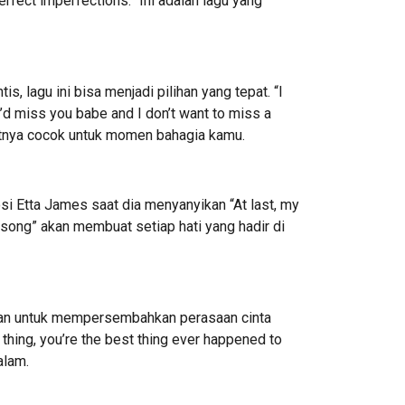
perfect imperfections.” Ini adalah lagu yang
s, lagu ini bisa menjadi pilihan yang tepat. “I
 I’d miss you babe and I don’t want to miss a
atnya cocok untuk momen bahagia kamu.
osi Etta James saat dia menyanyikan “At last, my
a song” akan membuat setiap hati yang hadir di
kan untuk mempersembahkan perasaan cinta
thing, you’re the best thing ever happened to
alam.