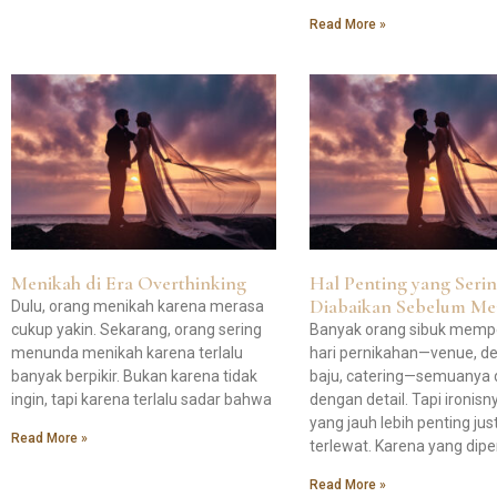
Read More »
Menikah di Era Overthinking
Hal Penting yang Seri
Diabaikan Sebelum Me
Dulu, orang menikah karena merasa
cukup yakin. Sekarang, orang sering
Banyak orang sibuk memp
menunda menikah karena terlalu
hari pernikahan—venue, de
banyak berpikir. Bukan karena tidak
baju, catering—semuanya d
ingin, tapi karena terlalu sadar bahwa
dengan detail. Tapi ironisny
yang jauh lebih penting jus
Read More »
terlewat. Karena yang dip
Read More »