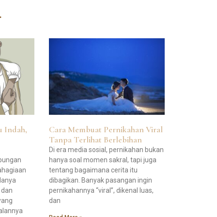
…
u Indah,
Cara Membuat Pernikahan Viral
Tanpa Terlihat Berlebihan
Di era media sosial, pernikahan bukan
ubungan
hanya soal momen sakral, tapi juga
ahagiaan
tentang bagaimana cerita itu
lanya
dibagikan. Banyak pasangan ingin
, dan
pernikahannya “viral”, dikenal luas,
yang
dan
jalannya