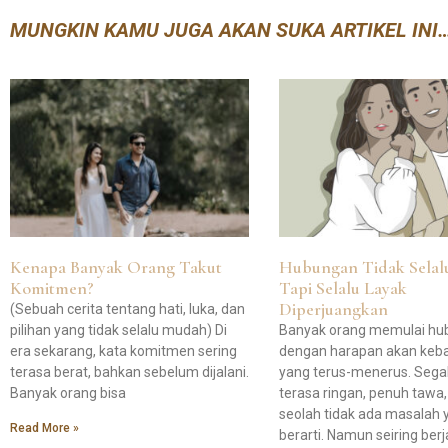
MUNGKIN KAMU JUGA AKAN SUKA ARTIKEL INI
Kenapa Banyak Orang Takut
Hubungan Tidak Selal
Komitmen?
Tapi Selalu Layak
Diperjuangkan
(Sebuah cerita tentang hati, luka, dan
pilihan yang tidak selalu mudah) Di
Banyak orang memulai h
era sekarang, kata komitmen sering
dengan harapan akan keb
terasa berat, bahkan sebelum dijalani.
yang terus-menerus. Sega
Banyak orang bisa
terasa ringan, penuh tawa
seolah tidak ada masalah 
Read More »
berarti. Namun seiring ber