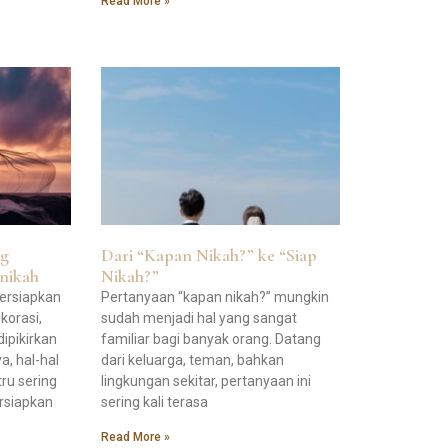
Read More »
ng
Dari “Kapan Nikah?” ke “Siap
nikah
Nikah?”
ersiapkan
Pertanyaan “kapan nikah?” mungkin
korasi,
sudah menjadi hal yang sangat
ipikirkan
familiar bagi banyak orang. Datang
a, hal-hal
dari keluarga, teman, bahkan
tru sering
lingkungan sekitar, pertanyaan ini
ersiapkan
sering kali terasa
Read More »