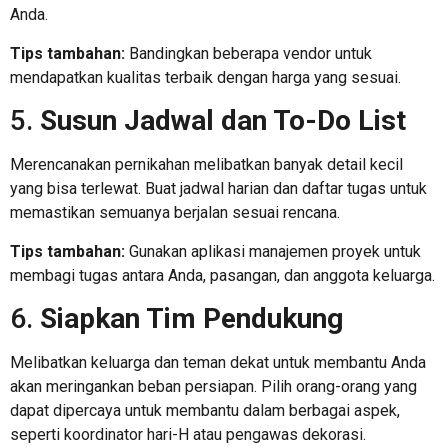
Anda.
Tips tambahan:
Bandingkan beberapa vendor untuk
mendapatkan kualitas terbaik dengan harga yang sesuai.
5.
Susun Jadwal dan To-Do List
Merencanakan pernikahan melibatkan banyak detail kecil
yang bisa terlewat. Buat jadwal harian dan daftar tugas untuk
memastikan semuanya berjalan sesuai rencana.
Tips tambahan:
Gunakan aplikasi manajemen proyek untuk
membagi tugas antara Anda, pasangan, dan anggota keluarga.
6.
Siapkan Tim Pendukung
Melibatkan keluarga dan teman dekat untuk membantu Anda
akan meringankan beban persiapan. Pilih orang-orang yang
dapat dipercaya untuk membantu dalam berbagai aspek,
seperti koordinator hari-H atau pengawas dekorasi.