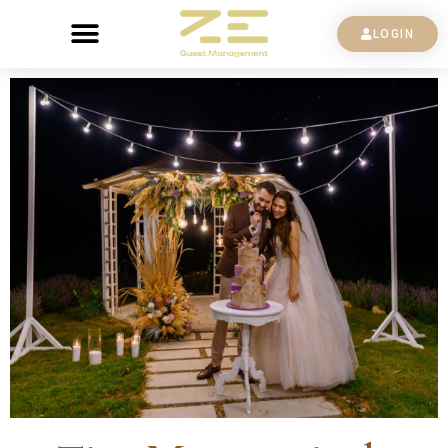
LOGIN